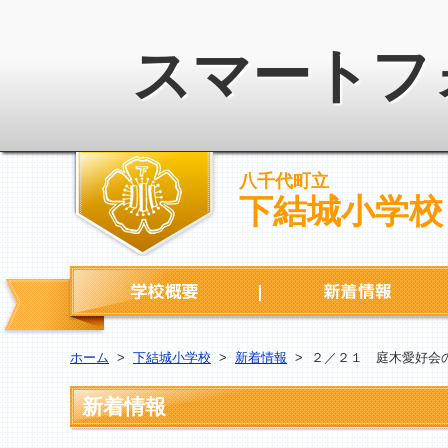
スマートフ
八千代町立
下結城小学校
学校概要
ホーム
>
下結城小学校
>
新着情報
>
２／２１ 庭木愛好会
新着情報