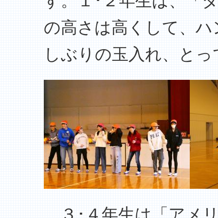
す。１･２年生は、「
の高さは高くして、ハ
しぶりの玉入れ、とっ
３･４年生は「アメリ