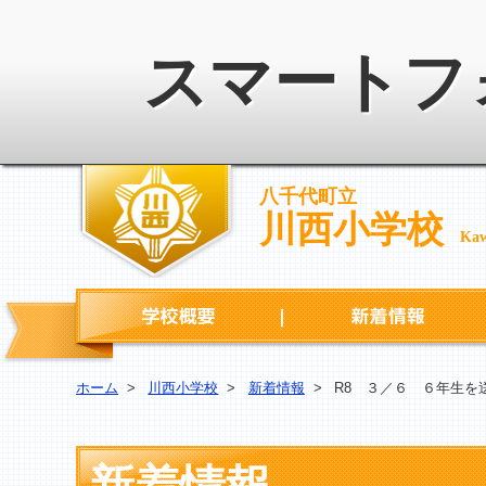
スマートフ
八千代町立
川西小学校
Kaw
学校概要
ホーム
>
川西小学校
>
新着情報
>
R8 ３／６ ６年生を