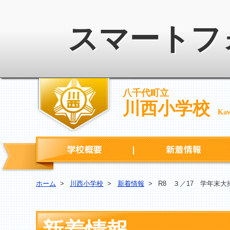
スマートフ
八千代町立
川西小学校
Kaw
学校概要
ホーム
>
川西小学校
>
新着情報
>
R8 ３／17 学年末