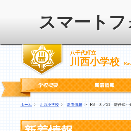
スマートフ
八千代町立
川西小学校
Kaw
学校概要
ホーム
>
川西小学校
>
新着情報
>
R8 ３／31 離任式