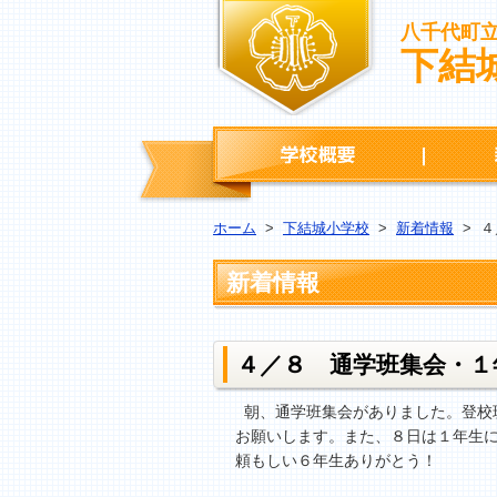
八千代町
下結
学校概要
ホーム
>
下結城小学校
>
新着情報
>
４
新着情報
４／８ 通学班集会・１
朝、通学班集会がありました。登校
お願いします。また、８日は１年生
頼もしい６年生ありがとう！