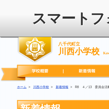
スマートフ
八千代町立
川西小学校
Kaw
学校概要
ホーム
>
川西小学校
>
新着情報
>
R8 ４／13 委員会