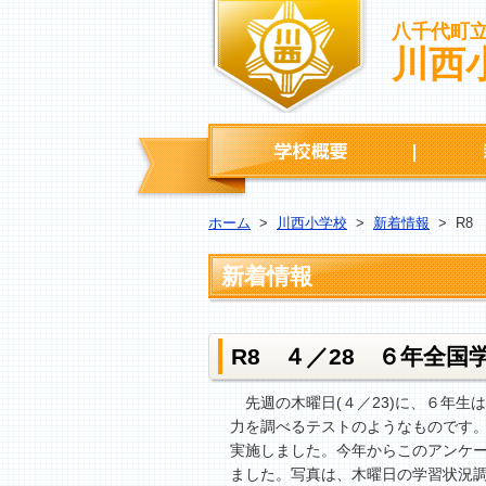
八千代町
川西
学校概要
ホーム
>
川西小学校
>
新着情報
>
R8
新着情報
R8 ４／28 ６年全
先週の木曜日(４／23)に、６年生
力を調べるテストのようなものです
実施しました。今年からこのアンケー
ました。写真は、木曜日の学習状況