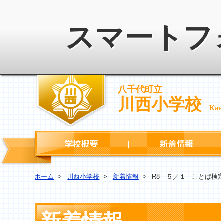
スマートフ
八千代町立
川西小学校
Kaw
学校概要
ホーム
>
川西小学校
>
新着情報
>
R8 ５／１ ことば検