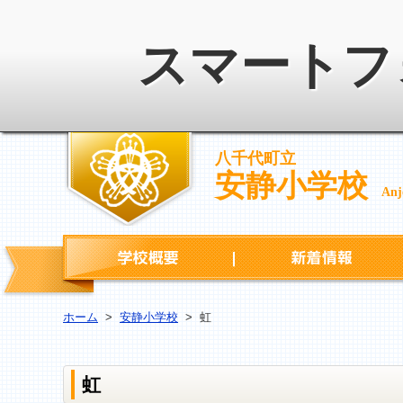
スマートフ
八千代町立
安静小学校
Anj
学校概要
ホーム
>
安静小学校
>
虹
虹