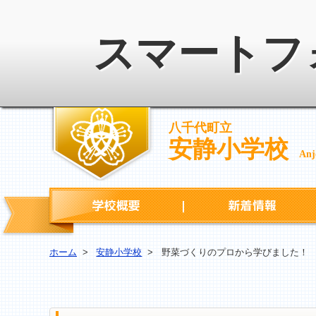
スマートフ
八千代町立
安静小学校
Anj
学校概要
ホーム
>
安静小学校
>
野菜づくりのプロから学びました！