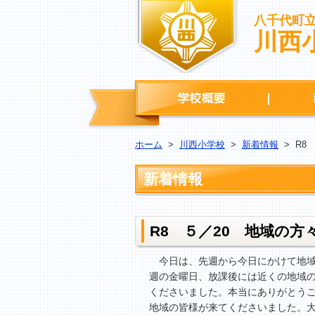
八千代町
川西
学校概要
ホーム
>
川西小学校
>
新着情報
>
R8
新着情報
R8 ５／20 地域の
今日は、先週から今日にかけて地域
週の金曜日、放課後には近くの地域
くださいました。本当にありがとうご
地域の皆様が来てくださいました。