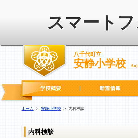
スマートフ
八千代町立
安静小学校
Anj
学校概要
ホーム
>
安静小学校
>
内科検診
内科検診