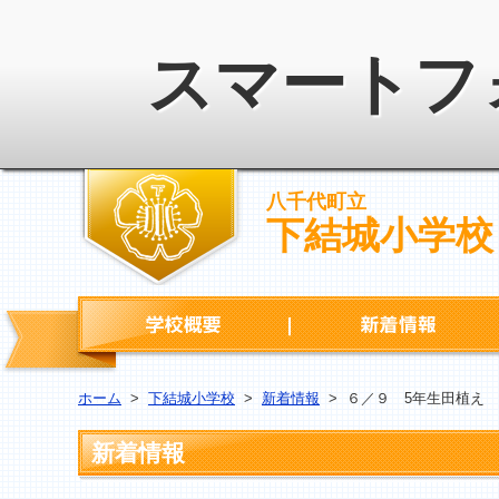
スマートフ
八千代町立
下結城小学校
学校概要
ホーム
>
下結城小学校
>
新着情報
>
６／９ 5年生田植え
新着情報