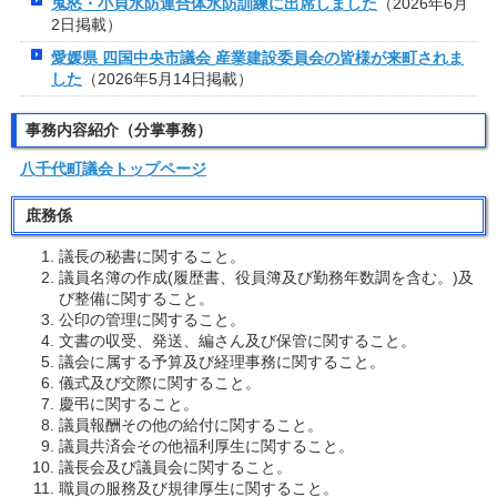
鬼怒・小貝水防連合体水防訓練に出席しました
（2026年6月
2日掲載）
愛媛県 四国中央市議会 産業建設委員会の皆様が来町されま
した
（2026年5月14日掲載）
事務内容紹介（分掌事務）
八千代町議会トップページ
庶務係
議長の秘書に関すること。
議員名簿の作成(履歴書、役員簿及び勤務年数調を含む。)及
び整備に関すること。
公印の管理に関すること。
文書の収受、発送、編さん及び保管に関すること。
議会に属する予算及び経理事務に関すること。
儀式及び交際に関すること。
慶弔に関すること。
議員報酬その他の給付に関すること。
議員共済会その他福利厚生に関すること。
議長会及び議員会に関すること。
職員の服務及び規律厚生に関すること。