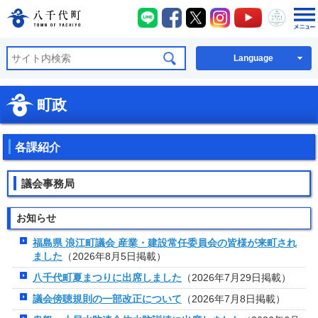
八千代町LINE
八千代町Facebook
八千代町X
八千代町Instagra
八千代町You
八千代
八千代町公式ホームページ
Language
町政
各課紹介
議会事務局
お知らせ
福島県 浪江町議会 産業・建設常任委員会の皆様が来町され
ました
（2026年8月5日掲載）
八千代町夏まつりに出席しました
（2026年7月29日掲載）
議会傍聴規則の一部改正について
（2026年7月8日掲載）