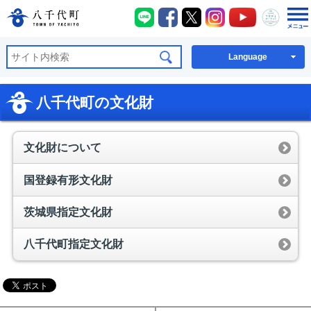
八千代町LINE
八千代町Facebook
八千代町X
八千代町Instagra
八千代町You
八千代
八千代町公式ホームページ
Language
八千代町の文化財
文化財について
国登録有形文化財
茨城県指定文化財
八千代町指定文化財