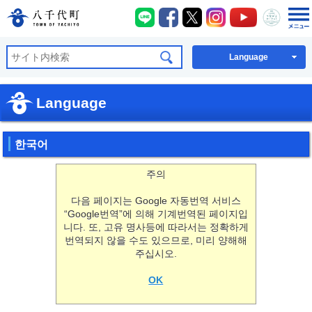
八千代町LINE
八千代町Facebook
八千代町X
八千代町Instagra
八千代町You
八千代
八千代町公式ホームページ
Language
Language
한국어
주의
다음 페이지는 Google 자동번역 서비스
“Google번역”에 의해 기계번역된 페이지입
니다. 또, 고유 명사등에 따라서는 정확하게
번역되지 않을 수도 있으므로, 미리 양해해
주십시오.
OK