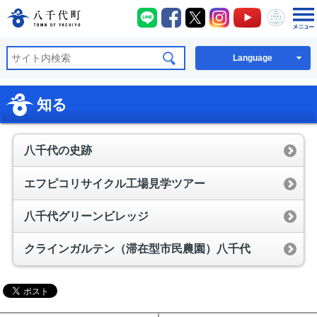
八千代町LINE
八千代町Facebook
八千代町X
八千代町Instagra
八千代町You
八千代
八千代町公式ホームページ
Language
知る
八千代の史跡
エフピコリサイクル工場見学ツアー
八千代グリーンビレッジ
クラインガルテン（滞在型市民農園）八千代