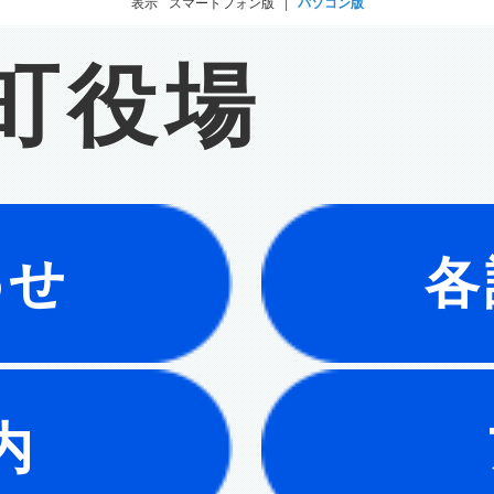
表示
スマートフォン版
パソコン版
町役場
わせ
各
内