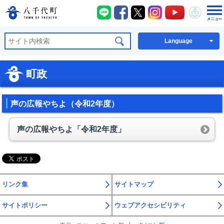
八千代町LINE
八千代町Facebook
八千代町X
八千代町Instagra
八千代町You
八千代
八千代町公式ホームページ
Language
町政
声の広報やちよ（令和2年度）
声の広報やちよ「令和2年度」
リンク集
サイトマップ
サイトポリシー
ウェブアクセシビリティ