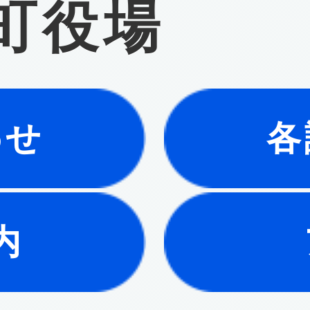
町役場
わせ
各
内