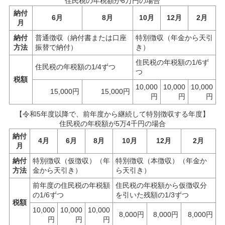
住民税の年税額が6万円の場合
納付
6月
8月
10月
12月
2月
月
納付
普通徴収（納付書または口座
特別徴収（年金から天引
方法
振替で納付）
き）
住民税の年税額の1/6ず
住民税の年税額の1/4ずつ
つ
税額
10,000
10,000
10,000
15,000円
15,000円
円
円
円
【令和5年度以降で、前年度から継続して特別徴収する年度】
住民税の年税額が5万4千円の場合
納付
4月
6月
8月
10月
12月
2月
月
納付
特別徴収（仮徴収）（年
特別徴収（本徴収）（年金か
方法
金から天引き）
ら天引き）
前年度の住民税の年税額
住民税の年税額から仮徴収分
の1/6ずつ
を引いた残額の1/3ずつ
税額
10,000
10,000
10,000
8,000円
8,000円
8,000円
円
円
円