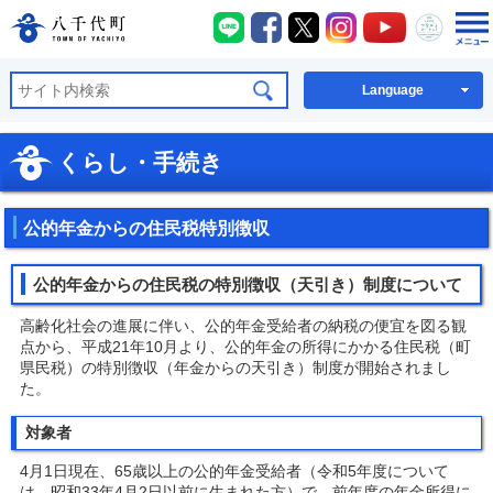
八千代町LINE
八千代町Facebook
八千代町X
八千代町Instagra
八千代町You
八千代
八千代町公式ホームページ
Language
くらし・手続き
公的年金からの住民税特別徴収
公的年金からの住民税の特別徴収（天引き）制度について
高齢化社会の進展に伴い、公的年金受給者の納税の便宜を図る観
点から、平成21年10月より、公的年金の所得にかかる住民税（町
県民税）の特別徴収（年金からの天引き）制度が開始されまし
た。
対象者
4月1日現在、65歳以上の公的年金受給者（令和5年度について
は、昭和33年4月2日以前に生まれた方）で、前年度の年金所得に