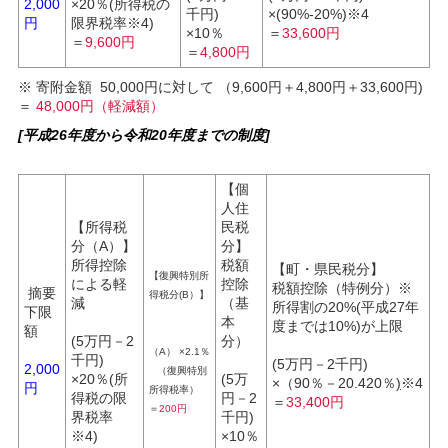
2,000
×20％(所得税の
千円)
×(90%-20%)※4
円
限界税率※4)
×10％
＝
33,600円
＝
9,600円
＝
4,800円
※ 寄附金額 50,000円に対して （9,600円＋4,800円＋33,600円)
＝
48,000円（軽減額）
[平成26年度から令和20年度までの制度]
【個
人住
【所得税
民税
分（A）】
分】
所得控除
税額
【町・県民税分】
【復興特別所
による軽
控除
税額控除（特例分）※
摘要
得税分(B）】
減
（基
所得割の20%(平成27年
下限
本
度までは10%)が上限
額
(5万円－2
分）
（A） ×2.1％
千円)
(5万円－2千円)
2,000
（復興特別
×20％(所
(5万
×（90％－20.420％
)
※4
円
所得税率）
得税の限
円－2
＝
33,400円
＝
200円
界税率
千円)
※4)
×10％