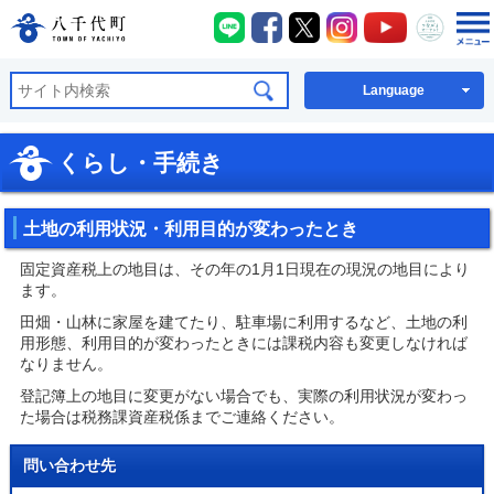
八千代町LINE
八千代町Facebook
八千代町X
八千代町Instagra
八千代町You
八千代
八千代町公式ホームページ
Language
くらし・手続き
土地の利用状況・利用目的が変わったとき
固定資産税上の地目は、その年の1月1日現在の現況の地目により
ます。
田畑・山林に家屋を建てたり、駐車場に利用するなど、土地の利
用形態、利用目的が変わったときには課税内容も変更しなければ
なりません。
登記簿上の地目に変更がない場合でも、実際の利用状況が変わっ
た場合は税務課資産税係までご連絡ください。
問い合わせ先