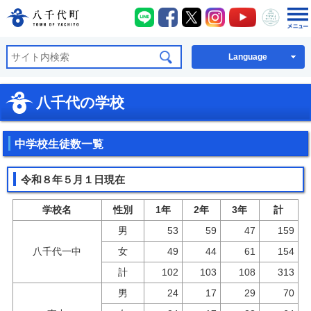
八千代町LINE
八千代町Facebook
八千代町X
八千代町Instagra
八千代町You
八千代
八千代町公式ホームページ
Language
八千代の学校
中学校生徒数一覧
令和８年５月１日現在
学校名
性別
1年
2年
3年
計
男
53
59
47
159
八千代一中
女
49
44
61
154
計
102
103
108
313
男
24
17
29
70