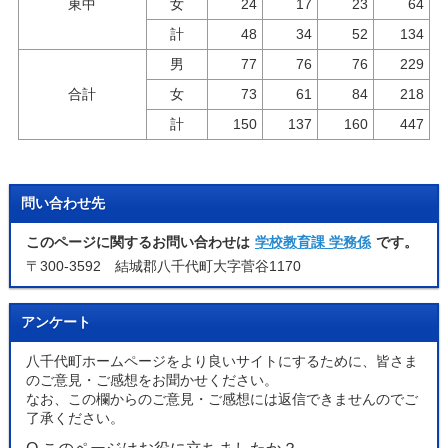
東中
女
24
17
23
64
計
48
34
52
134
男
77
76
76
229
合計
女
73
61
84
218
計
150
137
160
447
問い合わせ先
このページに関するお問い合わせは
学校教育課 学務係
です。
〒300-3592 結城郡八千代町大字菅谷1170
アンケート
八千代町ホームページをより良いサイトにするために、皆さま
のご意見・ご感想をお聞かせください。
なお、この欄からのご意見・ご感想には返信できませんのでご
了承ください。