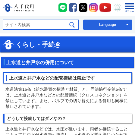
八千代町LINE
八千代町Facebook
八千代町X
八千代町Instagra
八千代町You
八千代
八千代町公式ホームページ
Language
くらし・手続き
上水道と井戸水の併用について
上水道と井戸水などの配管接続は禁止です
水道法第16条（給水装置の構造と材質）と、同法施行令第5条で
は、上水道と井戸水などとの配管接続（クロスコネクション）を
禁止しています。また、バルブでの切り替えによる併用も同様に
禁止されています。
どうして接続してはダメなの？
上水道と井戸水などでは、水圧が違います。両者を接続すること
によって井戸水が水道管へ逆流し、上水道の水質汚染につながる