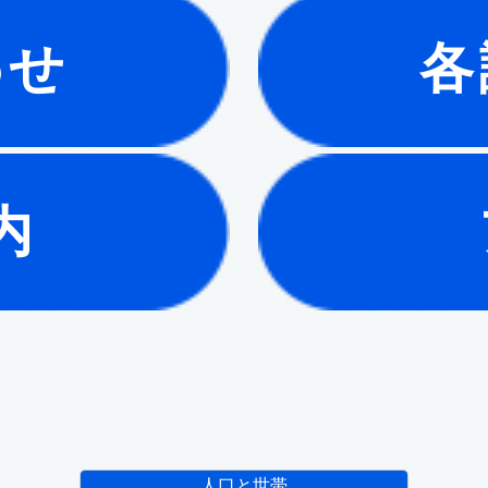
わせ
各
内