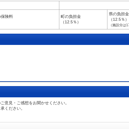
県の負担金
の保険料
町の負担金
（12.5％）
（12.5％）
（施設分は17
のご意見・ご感想をお聞かせください。
了承ください。