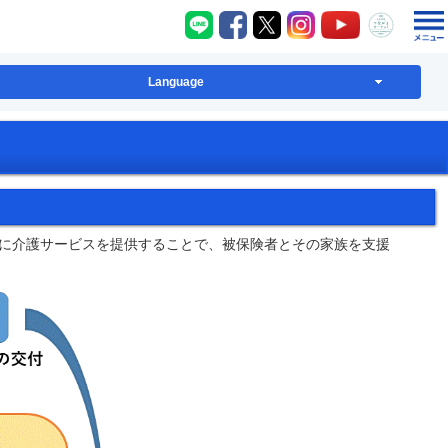
八千代町LINE
八千代町Facebook
八千代町X
八千代町Instagram
八千代町YouT
八千代
Language
に介護サービスを提供することで、被保険者とその家族を支援