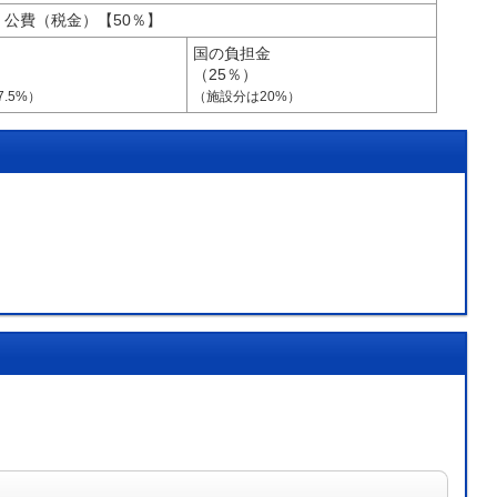
公費（税金）【50％】
国の負担金
（25％）
.5%）
（施設分は20%）