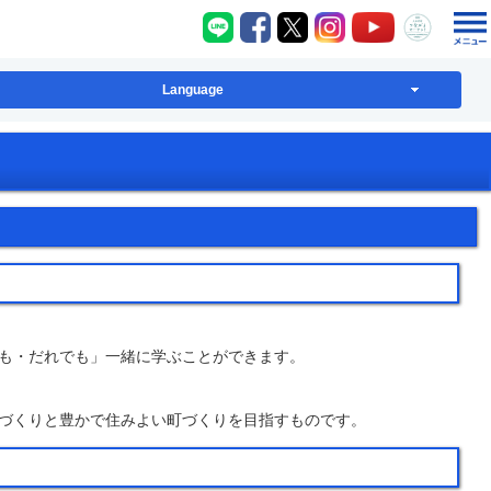
八千代町LINE
八千代町Facebook
八千代町X
八千代町Instagram
八千代町YouT
八千代
Language
も・だれでも」一緒に学ぶことができます。
づくりと豊かで住みよい町づくりを目指すものです。