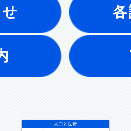
わせ
各
内