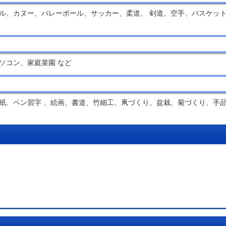
ル、カヌー、バレーボール、サッカー、柔道、 剣道、空手、バスケッ
ソコン、家庭菜園 など
紙、ペン習字 、絵画、書道、竹細工、凧づくり、盆栽、菊づくり、手