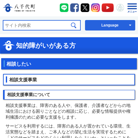
八千代町LINE
八千代町Facebook
八千代町X
八千代町Instagra
八千代町You
八千代
八千代町公式ホームページ
Language
知的障がいがある方
相談したい
相談支援事業
相談支援事業について
相談支援事業は、障害のある人や、保護者、介護者などからの地
域生活における困りごとなどの相談に応じ、必要な情報提供や権
利擁護のために必要な支援をします。
サービスを利用するには、障害のある人が置かれている環境、生
活実態などを踏まえ、ご本人などの望む生活を実現するために
「どのサービスをどのくらい利用したらよいか」といったことを