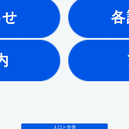
わせ
各
内