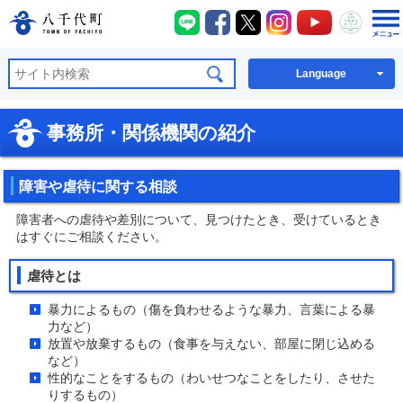
八千代町LINE
八千代町Facebook
八千代町X
八千代町Instagra
八千代町You
八千代
八千代町公式ホームページ
Language
事務所・関係機関の紹介
障害や虐待に関する相談
障害者への虐待や差別について、見つけたとき、受けているとき
はすぐにご相談ください。
虐待とは
暴力によるもの（傷を負わせるような暴力、言葉による暴
力など）
放置や放棄するもの（食事を与えない、部屋に閉じ込める
など）
性的なことをするもの（わいせつなことをしたり、させた
りするもの）