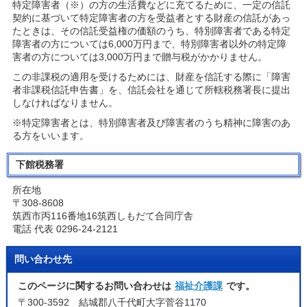
特定障害者（※）の方の生活費などに充てるために、一定の信託
契約に基づいて特定障害者の方を受益者とする財産の信託があっ
たときは、その信託受益権の価額のうち、特別障害者である特定
障害者の方については6,000万円まで、特別障害者以外の特定障
害者の方については3,000万円まで贈与税がかかりません。
この非課税の適用を受けるためには、財産を信託する際に「障害
者非課税信託申告書」を、信託会社を通じて所轄税務署長に提出
しなければなりません。
※特定障害者とは、特別障害者及び障害者のうち精神に障害のあ
る方をいいます。
下館税務署
所在地
〒308-8608
筑西市丙116番地16筑西しもだて合同庁舎
電話 代表 0296-24-2121
問い合わせ先
このページに関するお問い合わせは
福祉介護課
です。
〒300-3592 結城郡八千代町大字菅谷1170