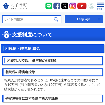
八千代町LINE
八千代町Facebook
八千代町X
八千代町Instagra
八千代町You
八千代
八千代町公式ホームページ
Language
支援制度について
相続税・贈与税 減免
相続税の控除、贈与税の非課税
相続税の障害者控除
相続人が障害者であるときは、85歳に達するまでの年数1年につ
き10万円（特別障害者のときは20万円）が障害者控除として、相
続税額から差し引かれます。
特定障害者に対する贈与税の非課税