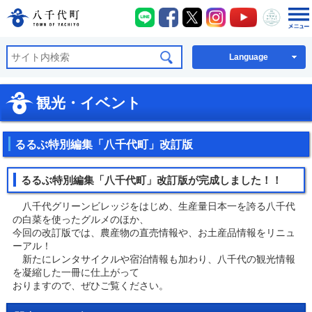
八千代町LINE
八千代町Facebook
八千代町X
八千代町Instagra
八千代町You
八千代
八千代町公式ホームページ
Language
観光・イベント
るるぶ特別編集「八千代町」改訂版
るるぶ特別編集「八千代町」改訂版が完成しました！！
八千代グリーンビレッジをはじめ、生産量日本一を誇る八千代
の白菜を使ったグルメのほか、
今回の改訂版では、農産物の直売情報や、お土産品情報をリニュ
ーアル！
新たにレンタサイクルや宿泊情報も加わり、八千代の観光情報
を凝縮した一冊に仕上がって
おりますので、ぜひご覧ください。