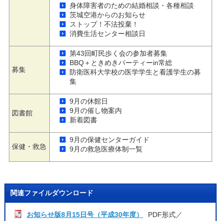
身体障害者のための結婚相談・各種相談
茨城空港からのお知らせ
ストップ！不法投棄！
消費生活センター相談日
第43回町民歩く会の参加者募集
BBQ＋ときめきパーティーin常総
募集
防衛医科大学校の医学学生と看護学生の募
集
9月の休館日
9月の催し物案内
図書館
新着図書
9月の保健センターガイド
保健・救急
9月の救急医療体制一覧
関連ファイルダウンロード
お知らせ版8月15日号（平成30年度）
PDF形式／