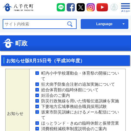
八千代町LINE
八千代町Facebook
八千代町X
八千代町Instagra
八千代町You
八千代
八千代町公式ホームページ
Language
町政
お知らせ版8月15日号（平成30年度）
町内小中学校運動会・体育祭の開催につい
て
狂犬病予防集合注射の追加実施について
総合体育館の臨時休館について
妊活会のご案内
防災行政無線を用いた情報伝達訓練を実施
下妻地方広域事務組合職員採用試験
坂東市防災訓練におけるメール配信につい
お知らせ
て
ほっとランド・きぬの臨時休館と振替営業
消費税軽減税率制度説明会のご案内