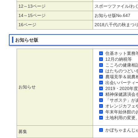
12～13ページ
スポーツファイル/わ
14～15ページ
お知らせ版No.647
16ページ
2018八千代の秋まつ
お知らせ版
住基ネット業務
12月の納税等
こころの健康相
はたちのつどい
農場見学＆就農
出会いパーティ
お知らせ
2019・202
精神保健講演会
「サポステ」が
オレンジカフェ
年末年始休館の
土地利用の変更
かぼちゃまんじ
募集