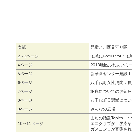
表紙
児童と川西見守り隊
2～3ページ
地域にFocus vol
4ページ
2018地区ふれあいミ
5ページ
新給食センター建設工
6ページ
八千代町女性消防団員を
7ページ
納税についてのお知ら
8ページ
八千代町長選挙につい
9ページ
みんなの広場
まちの話題Topic
10～11ページ
エコクラブが世界湖沼
ガスコンロが寄贈され