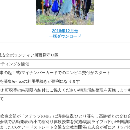
2018年12月号
一括ダウンロード
.2 地域安全ボランティア川西見守り隊
ーティングを開催
事の起工式/マイナンバーカードでのコンビニ交付がスタート
募集/e-Taxの利用手続きが便利になります
せ 町税等の納期限内納付にご協力ください/特別滞納整理を実施します
て
s 一中吹奏楽部が「ステップの会」に演奏披露/ひとり暮らし高齢者との交
会議で活動発表/西小で稲刈り体験授業を実施/朗読ライブin下小/全国訪
ました/スケアードストレート交通安全教室開催/友志会が町にスリッパ