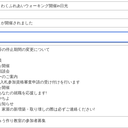
くわくふれあいウォーキング開催in日光
りが開催されました
等の停止期間の変更について
談
を開催
相談会
ーのご案内
0年度入札参加資格審査申請の受け付けを行います
を開催
あなたの就職を応援します!
やちよ
お知らせ
、家屋の新増築・取り壊しの際は必ずご連絡ください!
ゅう作り教室の参加者募集