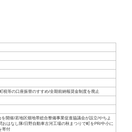
/町税等の口座振替のすすめ/全期前納報奨金制度を廃止
歓会を開催/若地区畑地帯総合整備事業促進協議会が設立/やちよ
問おはなし隊/日野自動車古河工場の秋まつりで町をPR/中小に
を寄付