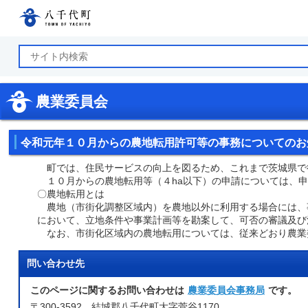
八千代町公式ホームページ
農業委員会
令和元年１０月からの農地転用許可等の事務についてのお
町では、住民サービスの向上を図るため、これまで茨城県で
１０月からの農地転用等（４ha以下）の申請については、申
〇農地転用とは
農地（市街化調整区域内）を農地以外に利用する場合には、
において、立地条件や事業計画等を勘案して、可否の審議及び
なお、市街化区域内の農地転用については、従来どおり農業
問い合わせ先
このページに関するお問い合わせは
農業委員会事務局
です。
〒300-3592 結城郡八千代町大字菅谷1170