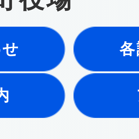
わせ
各
内