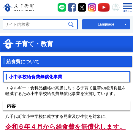
八千代町LINE
八千代町Facebook
八千代町X
八千代町Instagra
八千代町You
八千代
八千代町公式ホームページ
Language
子育て・教育
給食費について
小中学校給食費無償化事業
エネルギー・食料品価格の高騰に対する子育て世帯の経済負担を
軽減するため小中学校給食費無償化事業を実施しています。
内容
八千代町立小中学校に就学する児童及び生徒を対象に、
令和６年４月から給食費を無償化します。