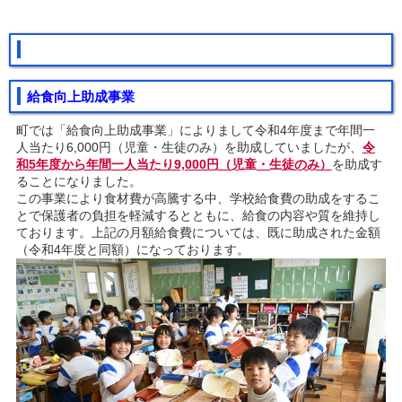
給食向上助成事業
町では「給食向上助成事業」によりまして令和4年度まで年間一
人当たり6,000円（児童・生徒のみ）を助成していましたが、
令
和5年度から年間一人当たり9,000円（児童・生徒のみ）
を助成す
ることになりました。
この事業により食材費が高騰する中、学校給食費の助成をするこ
とで保護者の負担を軽減するとともに、給食の内容や質を維持し
ております。上記の月額給食費については、既に助成された金額
（令和4年度と同額）になっております。