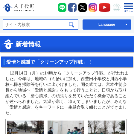
八千代町LINE
八千代町Facebook
八千代町X
八千代町Instagra
八千代町You
八千代
八千代町公式ホームページ
Language
新着情報
愛情と感謝で「クリーンアップ作戦」！
12月14日（月）の14時から「クリーンアップ作戦」が行われま
した。今年は、地域のゴミ拾いに加え、西豊田小学校と川西小学
校へ掃き掃除等を行いに出かけました。開会式では、宮本生徒会
長から地域へ「愛情と感謝」をもって行うことと、日頃から取り
組んでいる「磨心清掃」の頑張りを見ていただく機会であること
が述べられました。気温が寒く、凍えてしまいましたが、みんな
「愛情と感謝」をキーワードに一生懸命取り組むことができまし
た。