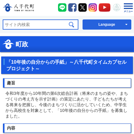
八千代町LINE
八千代町Facebook
八千代町X
八千代町Instagra
八千代町You
八千代
八千代町公式ホームページ
Language
町政
「10年後の自分からの手紙」～八千代町タイムカプセル
プロジェクト～
趣旨
令和3年度から10年間の第6次総合計画（将来のまちの姿や、まち
づくりの考え方を示す計画）の策定にあたり、子どもたちが考え
る将来を把握し、今後のまちづくりに活かしていくため、中学生
から高校生を対象として、「10年後の自分からの手紙」を募集し
ました。
内容