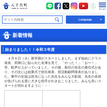
八千代町LINE
八千代町Facebook
八千代町X
八千代町Instagra
八千代町You
八千代
八千代町公式ホームページ
Language
新着情報
始まりました！！令和３年度
４月６日（火）新学期がスタートしました。まず始めにクラス
発表、昇降口に貼られた名簿を見て、「やった！」「おー！」
等、歓声が上がっていました。その後、新任の先生の着任式があ
り、その次には始業式で担任発表、部活動顧問発表がありまし
た。東中の生徒は担当になった先生をみんな大歓迎。先生の名前
が告げられる度に大きな拍手がわきおこりました。みんな良いス
タートが切れますように・・・