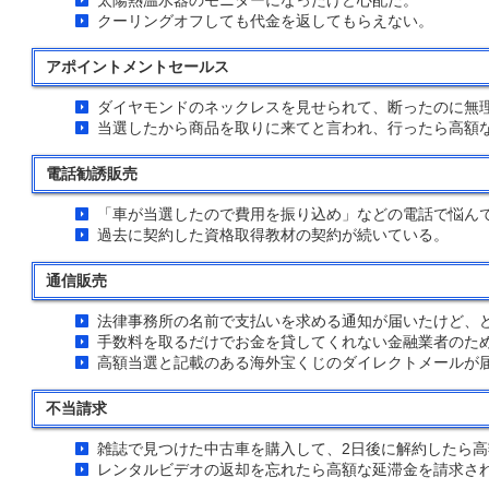
太陽熱温水器のモニターになったけど心配だ。
クーリングオフしても代金を返してもらえない。
アポイントメントセールス
ダイヤモンドのネックレスを見せられて、断ったのに無
当選したから商品を取りに来てと言われ、行ったら高額
電話勧誘販売
「車が当選したので費用を振り込め」などの電話で悩ん
過去に契約した資格取得教材の契約が続いている。
通信販売
法律事務所の名前で支払いを求める通知が届いたけど、
手数料を取るだけでお金を貸してくれない金融業者のた
高額当選と記載のある海外宝くじのダイレクトメールが
不当請求
雑誌で見つけた中古車を購入して、2日後に解約したら
レンタルビデオの返却を忘れたら高額な延滞金を請求さ