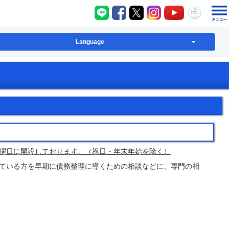
八千代町LINE
八千代町Facebook
八千代町X
八千代町Instagram
八千代町YouT
八千代
Language
曜日に開設しております。（祝日・年末年始を除く）
ている方を早期に債務整理に導くための相談などに、専門の相