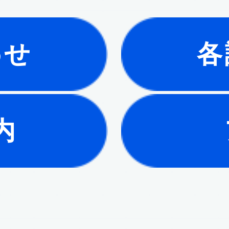
わせ
各
内