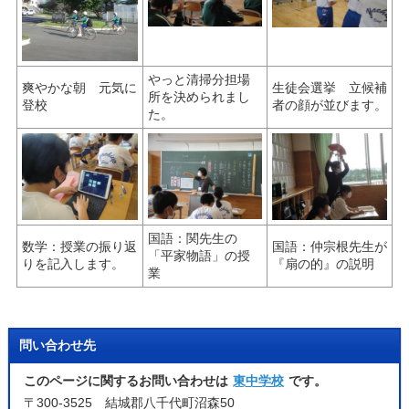
やっと清掃分担場
爽やかな朝 元気に
生徒会選挙 立候補
所を決められまし
登校
者の顔が並びます。
た。
国語：関先生の
数学：授業の振り返
国語：仲宗根先生が
「平家物語」の授
りを記入します。
『扇の的』の説明
業
問い合わせ先
このページに関するお問い合わせは
東中学校
です。
〒300-3525 結城郡八千代町沼森50