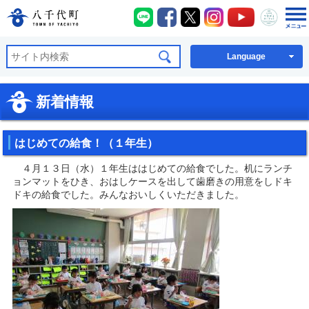
八千代町LINE
八千代町Facebook
八千代町X
八千代町Instagra
八千代町You
八千代
八千代町公式ホームページ
Language
新着情報
はじめての給食！（１年生）
４月１３日（水）１年生ははじめての給食でした。机にランチ
ョンマットをひき、おはしケースを出して歯磨きの用意をしドキ
ドキの給食でした。みんなおいしくいただきました。