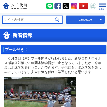
八千代町LINE
八千代町Facebook
八千代町X
八千代町Instagra
八千代町You
八千代
八千代町公式ホームページ
Language
新着情報
プール開き！
６月２日（木）プール開きが行われました。新型コロナウイル
ス感染症対策で３年間水泳学習が中止となっていましたが、今年
度は水泳学習を行うことができます。子供達も、水泳学習を楽し
みにしています。安全に気を付けて学習したいと思います。