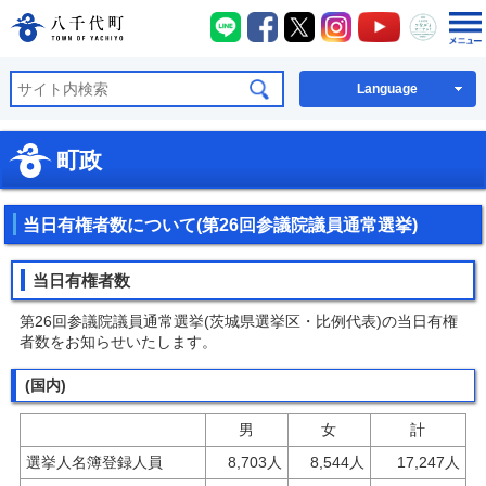
八千代町LINE
八千代町Facebook
八千代町X
八千代町Instagra
八千代町You
八千代
八千代町公式ホームページ
Language
町政
当日有権者数について(第26回参議院議員通常選挙)
当日有権者数
第26回参議院議員通常選挙(茨城県選挙区・比例代表)の当日有権
者数をお知らせいたします。
(国内)
男
女
計
選挙人名簿登録人員
8,703人
8,544人
17,247人