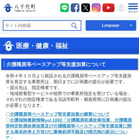
八千代町LINE
八千代町Facebook
八千代町X
八千代町Instagra
八千代町You
八千代
八千代町公式ホームページ
Language
医療・健康・福祉
介護職員等ベースアップ等支援加算について
令和４年１０月より新設される介護職員等ベースアップ等支援加
算を算定する事業所は、期日までに計画書の提出が必要です。
・提出先は、指定権者です。
・地域密着型サービスや他県での事業所指定を受けている場合、
それぞれの指定権者である当該市町村・都道府県に計画書の提出
が必要となります。
〇
介護職員等ベースアップ等支援加算の概要について
〇
介護保険最新情報vol.1082「介護職員処遇改善加算、介護職員
等特定処遇改善加算及び介護職員等ベースアップ等支援加算に関
する基本的
考え方並びに事務処理手順及び様式例の提示につい
て」