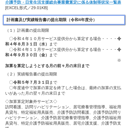
介護予防・日常生活支援総合事業費算定に係る体制等状況一覧表
[EXCEL形式／29.01KB]
計画書及び実績報告書の提出期限（令和4年度分）
（１）計画書の提出期限
〇令和４年１０月サービス提供分から算定する場合・・・・
令
和４年８月３１日（水）
まで
〇令和４年１１月サービス提供分から算定する場合・・・・
令
和４年９月３０日（金）
まで
※
加算を算定しようとする月の前々月の末日まで
（２）実績報告書の提出期限
〇
令和５年７月３１日
まで
〇年度途中で加算の算定を終了した場合は、最終の加算の支払
いがあった月の翌々月の末日まで
◇加算算定対象外サービス◇
訪問看護、訪問リハビリテーション、居宅療養管理指導、福祉用
具貸与、特定福祉用具販売、介護予防訪問看護、介護予防訪問リ
ハビリテーション、介護予防居宅療養管理指導、介護予防福祉用
具貸与、特定介護予防福祉用具販売、居宅介護支援、介護予防支