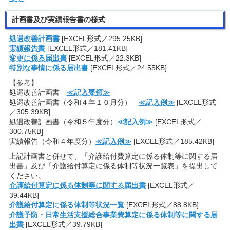
計画書及び実績報告書の様式
処遇改善計画書
[EXCEL形式／295.25KB]
実績報告書
[EXCEL形式／181.41KB]
変更に係る届出書
[EXCEL形式／22.3KB]
特別な事情に係る届出書
[EXCEL形式／24.55KB]
【参考】
処遇改善計画書
≪記入要領≫
処遇改善計画書（令和４年１０月分）
≪記入例≫
[EXCEL形式
／305.39KB]
処遇改善計画書（令和５年度分）
≪記入例≫
[EXCEL形式／
300.75KB]
実績報告（令和４年度分）
≪記入例≫
[EXCEL形式／185.42KB]
上記計画書と併せて、「介護給付費算定に係る体制等に関する届
出書」及び「介護給付算定に係る体制等状況一覧表」を提出して
ください。
介護給付算定に係る体制等に関する届出書
[EXCEL形式／
39.44KB]
介護給付算定に係る体制等状況一覧
[EXCEL形式／88.8KB]
介護予防・日常生活支援総合事業費算定に係る体制等に関する届
出書
[EXCEL形式／39.79KB]