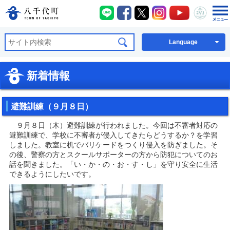
八千代町LINE
八千代町Facebook
八千代町X
八千代町Instagra
八千代町You
八千代
八千代町公式ホームページ
Language
新着情報
避難訓練（９月８日）
９月８日（木）避難訓練が行われました。今回は不審者対応の
避難訓練で、学校に不審者が侵入してきたらどうするか？を学習
しました。教室に机でバリケードをつくり侵入を防ぎました。そ
の後、警察の方とスクールサポーターの方から防犯についてのお
話を聞きました。「い・か・の・お・す・し」を守り安全に生活
できるようにしたいです。