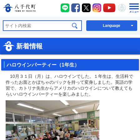
八千代町LINE
八千代町Facebook
八千代町X
八千代町Instagra
八千代町You
八千代
八千代町公式ホームページ
Language
新着情報
ハロウインパーティー（1年生）
10月３１日（月）は、ハロウインでした。１年生は、生活科で
作ったお面とかぼちゃのバックを持って変身しました。英語の学
習で、カトリナ先生からアメリカのハロウインについて教えても
らいハロウインパーティーを楽しみました。