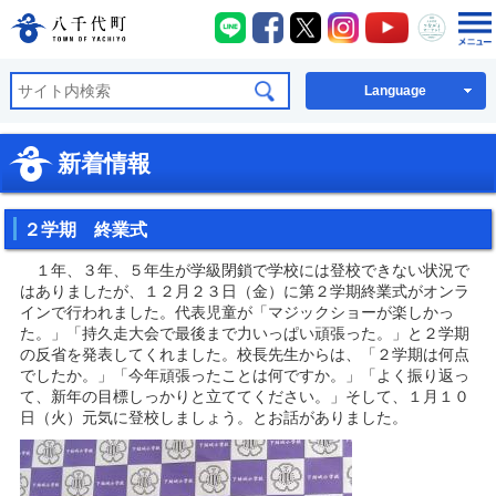
八千代町LINE
八千代町Facebook
八千代町X
八千代町Instagra
八千代町You
八千代
八千代町公式ホームページ
Language
新着情報
２学期 終業式
１年、３年、５年生が学級閉鎖で学校には登校できない状況で
はありましたが、１２月２３日（金）に第２学期終業式がオンラ
インで行われました。代表児童が「マジックショーが楽しかっ
た。」「持久走大会で最後まで力いっぱい頑張った。」と２学期
の反省を発表してくれました。校長先生からは、「２学期は何点
でしたか。」「今年頑張ったことは何ですか。」「よく振り返っ
て、新年の目標しっかりと立ててください。」そして、１月１０
日（火）元気に登校しましょう。とお話がありました。