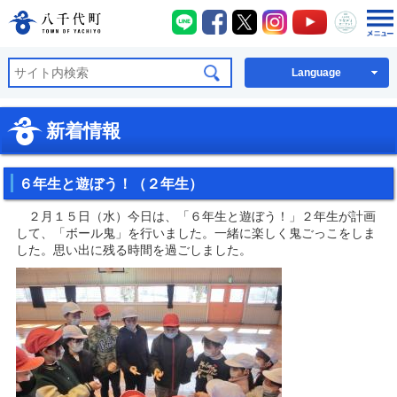
八千代町LINE
八千代町Facebook
八千代町X
八千代町Instagra
八千代町You
八千代
八千代町公式ホームページ
Language
新着情報
６年生と遊ぼう！（２年生）
２月１５日（水）今日は、「６年生と遊ぼう！」２年生が計画
して、「ボール鬼」を行いました。一緒に楽しく鬼ごっこをしま
した。思い出に残る時間を過ごしました。